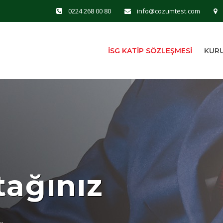
0224 268 00 80
info@cozumtest.com
İSG KATİP SÖZLEŞMESİ
KUR
ağınız